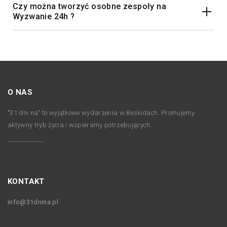
Czy można tworzyć osobne zespoły na
Wyzwanie 24h ?
O NAS
"31 dni na" to wyjątkowe wydarzenia w Beskidach. Promujemy
aktywny tryb życia i wspieramy potrzebujących.
KONTAKT
info@31dnina.pl