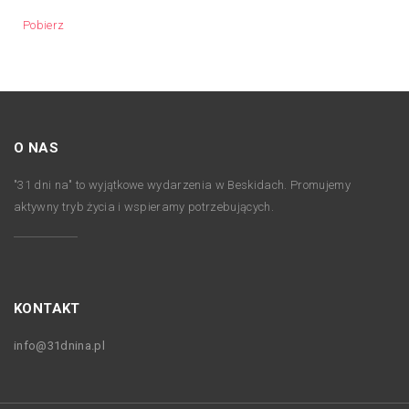
Pobierz
O NAS
"31 dni na" to wyjątkowe wydarzenia w Beskidach. Promujemy
aktywny tryb życia i wspieramy potrzebujących.
KONTAKT
info@31dnina.pl