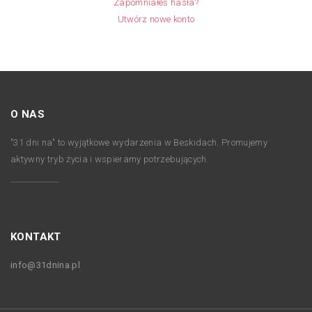
Zapomniałeś hasła?
Utwórz nowe konto
O NAS
"31 dni na" to wyjątkowe wydarzenia w Beskidach. Promujemy
aktywny tryb życia i wspieramy potrzebujących.
KONTAKT
info@31dnina.pl