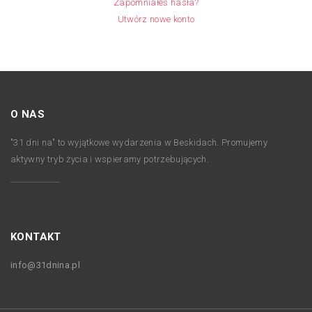
Zapomniałeś hasła?
Utwórz nowe konto
O NAS
"31 dni na" to wyjątkowe wydarzenia w Beskidach. Promujemy
aktywny tryb życia i wspieramy potrzebujących.
KONTAKT
info@31dnina.pl