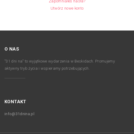
Zapomniałeś hasła?
Utwórz nowe konto
O NAS
"31 dni na" to wyjątkowe wydarzenia w Beskidach. Promujemy
aktywny tryb życia i wspieramy potrzebujących.
KONTAKT
info@31dnina.pl